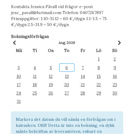
Kontakta Jessica Påvall vid frågor e-post
jesc_pavall@hotmail.com Telefon: 0407267897
Prisuppgifter: 1.10-31.12 = 60 €/dygn 1.1-1.5 = 75
€/dygn 2.5-31.9 = 50 €/dygn
Bokningsförfrågan
Aug 2026
Må
Ti
On
To
Fr
Lö
Sö
1
2
3
4
5
6
7
8
9
10
11
12
13
14
15
16
17
18
19
20
21
22
23
24
25
26
27
28
29
30
31
Markera det datum du vill sända en förfrågan om i
kalendern. OBS! Detta är inte en bokning, en dylik
måste bekräftas av leverantören, enbart en