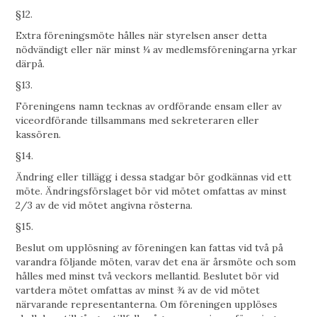
§12.
Extra föreningsmöte hålles när styrelsen anser detta
nödvändigt eller när minst ¼ av medlemsföreningarna yrkar
därpå.
§13.
Föreningens namn tecknas av ordförande ensam eller av
viceordförande tillsammans med sekreteraren eller
kassören.
§14.
Ändring eller tillägg i dessa stadgar bör godkännas vid ett
möte. Ändringsförslaget bör vid mötet omfattas av minst
2/3 av de vid mötet angivna rösterna.
§15.
Beslut om upplösning av föreningen kan fattas vid två på
varandra följande möten, varav det ena är årsmöte och som
hålles med minst två veckors mellantid. Beslutet bör vid
vartdera mötet omfattas av minst ¾ av de vid mötet
närvarande representanterna. Om föreningen upplöses