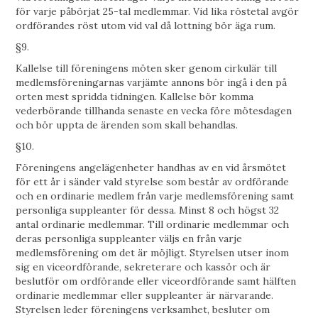
för varje påbörjat 25-tal medlemmar. Vid lika röstetal avgör
ordförandes röst utom vid val då lottning bör äga rum.
§9.
Kallelse till föreningens möten sker genom cirkulär till
medlemsföreningarnas varjämte annons bör ingå i den på
orten mest spridda tidningen. Kallelse bör komma
vederbörande tillhanda senaste en vecka före mötesdagen
och bör uppta de ärenden som skall behandlas.
§10.
Föreningens angelägenheter handhas av en vid årsmötet
för ett år i sänder vald styrelse som består av ordförande
och en ordinarie medlem från varje medlemsförening samt
personliga suppleanter för dessa. Minst 8 och högst 32
antal ordinarie medlemmar. Till ordinarie medlemmar och
deras personliga suppleanter väljs en från varje
medlemsförening om det är möjligt. Styrelsen utser inom
sig en viceordförande, sekreterare och kassör och är
beslutför om ordförande eller viceordförande samt hälften
ordinarie medlemmar eller suppleanter är närvarande.
Styrelsen leder föreningens verksamhet, besluter om